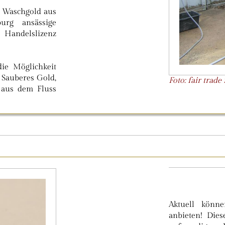
s Waschgold aus
rg ansässige
 Handelslizenz
ie Möglichkeit
 Sauberes Gold,
Foto: fair trad
 aus dem Fluss
Aktuell kön
anbieten! Die