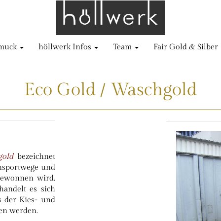
muck
höllwerk Infos
Team
Fair Gold & Silber
Web & Online-Marketing
Christiane Maxand
Schmuck SV Waldhof Mannheim 07
Elena Krivorot
Eco Gold / Waschgold
gold
bezeichnet
ansportwege und
gewonnen wird.
andelt es sich
s der Kies- und
en werden.